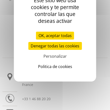
Este sitio web usa
cookies y te permite
controlar las que
deseas activar
OK, aceptar todas
Denegar todas las cookies
Headquarters
Personalizar
Politica de cookies
3 allée Thérésa
CS 10009
92665 Asnières sur Seine Cedex
France
+33 1 46 88 20 20