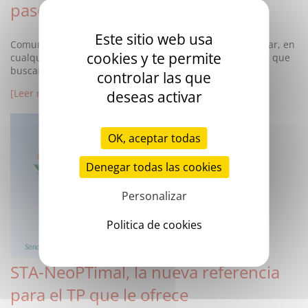
paso
Este sitio web usa
Comunicar e intercambiar información en cualquier lugar, en
cookies y te permite
cualquier momento, es importante para los laboratorios que
buscan adaptarse a la evolución de la patología clínica.
controlar las que
[Leer más]
deseas activar
OK, aceptar todas
Denegar todas las cookies
Personalizar
Politica de cookies
STA-NeoPTimal, la nueva referencia
para el TP que le ofrece