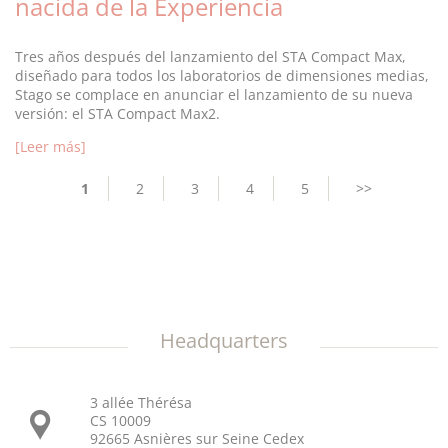
nacida de la Experiencia
Tres años después del lanzamiento del STA Compact Max,
diseñado para todos los laboratorios de dimensiones medias,
Stago se complace en anunciar el lanzamiento de su nueva
versión: el STA Compact Max2.
[Leer más]
Pagination
Current
1
Page
2
Page
3
Page
4
Page
5
Next
>>
page
page
Headquarters
3 allée Thérésa
CS 10009
92665 Asnières sur Seine Cedex