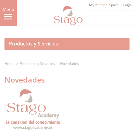
Skip
My
Personal
Space
Login
to
Menu
main
content
Productos y Servicios
Home
Productos y Servicios
Novedades
Novedades