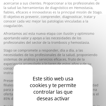
acercarse a sus clientes. Proporcionar a los profesionales de
la salud las herramientas de diagnóstico en Hemostasia,
fiables, eficaces e innovadoras es la principal misión de Stago.
El objetivo es prevenir, comprender, diagnosticar, tratar y
conocer cada vez mejor las patologías vinculadas a la
coagulación.
Afrontamos así esta nueva etapa con ilusión y optimismo
aportando valor y apoyo a las necesidades de los
profesionales del sector de la trombosis y hemostasia.
Stago se compromete a responder, día a día, a las
necesidades de los profesionales de la salud, proponiendo
sistemas de análisis y servicios eficaces, fruto de la
experiencia acumulada a lo largo de estos años y de su
conocimiento en el campo de la Hemostasia (reactivos,
instrumentos y consumibles).
Este sitio web usa
Presentes en más de 110 países, a través de una red de
cookies y te permite
filiales y de distribuidores exclusivos, tenemos la capacidad
para aportar a nuestros clientes un servicio eficiente y una
controlar las que
oferta adaptada a sus exigencias. Hoy en día, exportamos el
deseas activar
85% de nuestra producción.