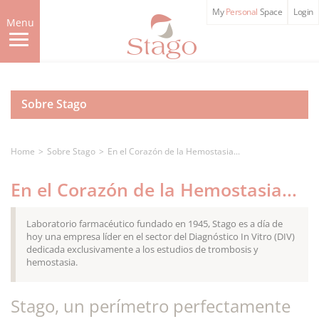
Skip
My
Personal
Space
Login
to
Menu
main
content
Sobre Stago
Home
Sobre Stago
En el Corazón de la Hemostasia...
En el Corazón de la Hemostasia...
Laboratorio farmacéutico fundado en 1945, Stago es a día de
hoy una empresa líder en el sector del Diagnóstico In Vitro (DIV)
dedicada exclusivamente a los estudios de trombosis y
hemostasia.
Stago, un perímetro perfectamente