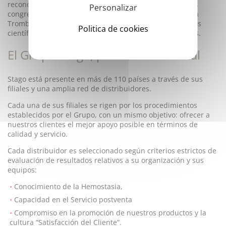
reconocimiento, Stago colabora activamente durante los
Personalizar
congresos o eventos relacionados con la Hemostasia y la
Trombosis, en la organización de simposios y encuentros
Politica de cookies
científicos para actualizar los avances en ambos campos.
El Grupo Stago, presencia mundial
Stago está presente en más de 110 países a través de sus
filiales y una amplia red de distribuidores.
Cada una de sus filiales se rigen por los procedimientos
establecidos por el Grupo, con un mismo objetivo: ofrecer a
nuestros clientes el mejor apoyo posible en términos de
calidad y servicio.
Cada distribuidor es seleccionado según criterios estrictos de
evaluación de resultados relativos a su organización y sus
equipos:
Conocimiento de la Hemostasia,
Capacidad en el Servicio postventa
Compromiso en la promoción de nuestros productos y la
cultura “Satisfacción del Cliente”.