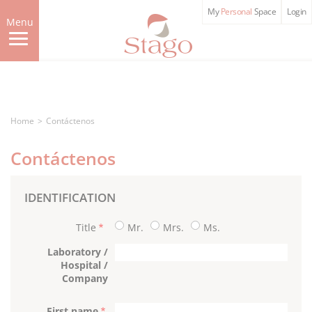
Skip
My
Personal
Space
Login
to
Menu
main
content
Home
Contáctenos
Contáctenos
IDENTIFICATION
Title
Mr.
Mrs.
Ms.
Laboratory /
Hospital /
Company
First name