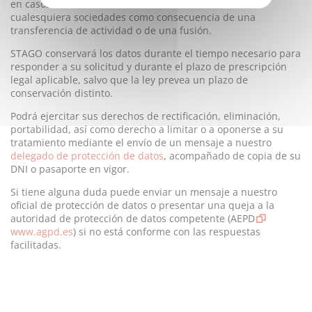
en casos de control u otra necesidad, así como con
cualesquiera sociedades como consecuencia de una
transferencia de actividad o de una fusión.
STAGO conservará los datos durante el tiempo necesario para
responder a su solicitud y durante el plazo de prescripción
legal aplicable, salvo que la ley prevea un plazo de
conservación distinto.
Podrá ejercitar sus derechos de rectificación, eliminación,
portabilidad, así como derecho a limitar o a oponerse a su
tratamiento mediante el envío de un mensaje a nuestro
delegado de protección de datos
, acompañado de copia de su
DNI o pasaporte en vigor.
Si tiene alguna duda puede enviar un mensaje a nuestro
oficial de protección de datos o presentar una queja a la
autoridad de protección de datos competente (AEPD
www.agpd.es
) si no está conforme con las respuestas
facilitadas.