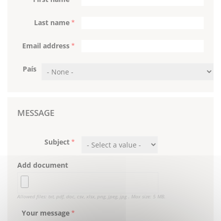
Last name
Email address
País
MESSAGE
Subject
Add document
Allowed files: txt, pdf, doc, csv, xlsx, png, jpeg, jpg . Max size: 5 MB.
Your message