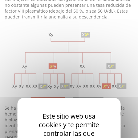
no obstante algunas pueden presentar una tasa reducida de
factor VIII plasmático (debajo del 50 %, o sea 50 U/dL). Estas
pueden transmitir la anomalía a su descendencia.
Se ha descrito numerosas
mutaciones
responsables de la
hemofilia A. Estas pueden buscarse mediante técnicas de
Este sitio web usa
biología molecular, para caracterizar a los pacientes,
cookies y te permite
identificar a las conductoras o en el marco del diagnóstico
prenatal. Sin embargo, estos estudios genéticos están
controlar las que
reservados a centros expertos.