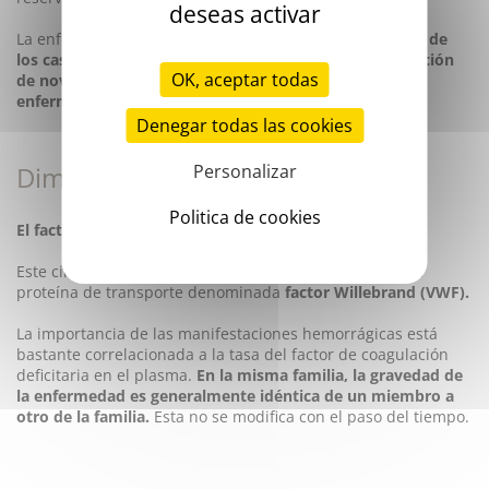
deseas activar
La enfermedad aparece en aproximadamente
un tercio de
los casos como resultado de la aparición de una mutación
OK, aceptar todas
de novo, en una familia hasta entonces indemne de la
enfermedad.
Denegar todas las cookies
Dimensión fisiológica
Personalizar
Politica de cookies
El factor VIII es sintetizado por el hígado.
Este circula en el plasma en una forma vinculada a una
proteína de transporte denominada
factor Willebrand (VWF).
La importancia de las manifestaciones hemorrágicas está
bastante correlacionada a la tasa del factor de coagulación
deficitaria en el plasma.
En la misma familia, la gravedad de
la enfermedad es generalmente idéntica de un miembro a
otro de la familia.
Esta no se modifica con el paso del tiempo.