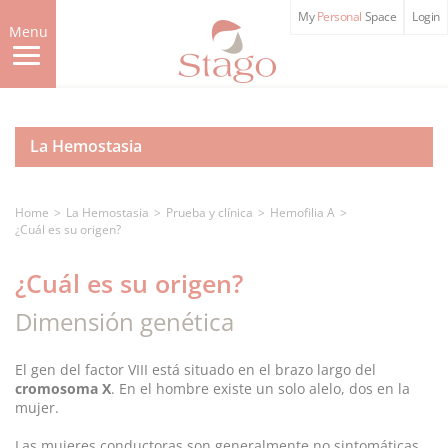
Skip
My
Personal
Space
Login
to
Menu
main
content
La Hemostasia
Home
La Hemostasia
Prueba y clínica
Hemofilia A
¿Cuál es su origen?
¿Cuál es su origen?
Dimensión genética
El gen del factor VIII está situado en el brazo largo del
cromosoma X
. En el hombre existe un solo alelo, dos en la
mujer.
Las mujeres conductoras son generalmente no sintomáticas,