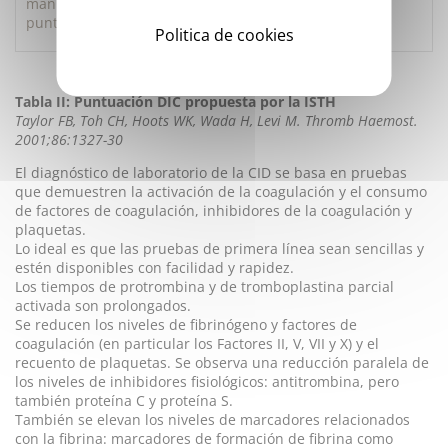
manifiesta. En este caso, repetir las pruebas y la
puntuación durante los 1 ó 2 días siguientes.
Politica de cookies
Tabla II: Puntuación DIC propuesta por la ISTH
Taylor FB, Toh CH, Hoots WK, Wada H, Levi M. Thromb Haemost.
2001;86:1327-30
El diagnóstico de laboratorio de la CID se basa en pruebas
que demuestren la activación de la coagulación y el consumo
de factores de coagulación, inhibidores de la coagulación y
plaquetas.
Lo ideal es que las pruebas de primera línea sean sencillas y
estén disponibles con facilidad y rapidez.
Los tiempos de protrombina y de tromboplastina parcial
activada son prolongados.
Se reducen los niveles de fibrinógeno y factores de
coagulación (en particular los Factores II, V, VII y X) y el
recuento de plaquetas. Se observa una reducción paralela de
los niveles de inhibidores fisiológicos: antitrombina, pero
también proteína C y proteína S.
También se elevan los niveles de marcadores relacionados
con la fibrina: marcadores de formación de fibrina como