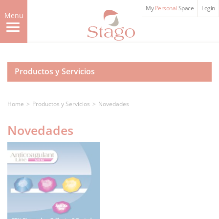
Skip
My
Personal
Space
Login
to
Menu
main
content
Productos y Servicios
Home
Productos y Servicios
Novedades
Novedades