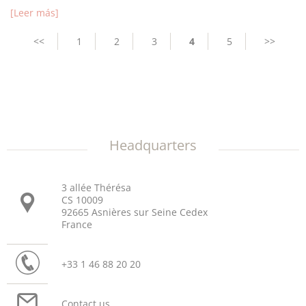
[Leer más]
Pagination
Previous
<<
Page
1
Page
2
Page
3
Current
4
Page
5
Next
>>
page
page
page
Headquarters
3 allée Thérésa
CS 10009
92665 Asnières sur Seine Cedex
France
+33 1 46 88 20 20
Contact us