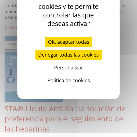
cookies y te permite
La primera ventaja de este nuevo reactivo es que facilita la
medición de la actividad del Factor XII, en el marco de un
controlar las que
balance preoperatorio.
deseas activar
[Leer más]
OK, aceptar todas
Denegar todas las cookies
Personalizar
Politica de cookies
STA®-Liquid Anti-Xa : la solución de
preferencia para el seguimiento de
las heparinas