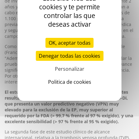
de investigación internacional que se ha realizado durante 2
cookies y te permite
años y es comparable a los estudios clínicos que se llevan a
cabo en el sector farmacéutico (9 centros, 5 países y más de
controlar las que
1.100 pacientes con evaluación de la probabilidad clínica
deseas activar
previa a la prueba, utilización de técnicas de imagen médica
y seguimiento durante 3 meses): una auténtica novedad en el
campo del diagnóstico de los trastornos de la hemostasia.
OK, aceptar todas
Como destaca el prof. Gilles Pernod, del CHU de Grenoble
(France) y coordinador del estudio:
Denegar todas las cookies
"Además de aportar los resultados necesarios para validar la
prueba de exclusión de la EP, este estudio supone un avance
Personalizar
significativo dentro de las prácticas clínicas y la prevalencia.
Por otra parte, estos resultados también darán lugar a
Politica de cookies
interesantes publicaciones próximamente".
El estudio también ha permitido confirmar los excelentes
resultados diagnósticos de la prueba STA®-Liatest® D-Di,
que presenta un valor predictivo negativo (VPN) muy
elevado para la exclusión de la EP, muy superior al
requerido por la FDA (> 99,7 % frente al 97 % exigido), y una
excelente sensibilidad (> 97 % frente al 95 % exigido).
La segunda fase de este estudio clínico de alcance
internacional, relativa a la trombosis venosa profunda (TVP),