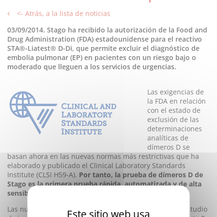
<- Atrás, a la lista de noticias
03/09/2014. Stago ha recibido la autorización de la Food and
Drug Administration (FDA) estadounidense para el reactivo
STA®-Liatest® D-Di, que permite excluir el diagnóstico de
embolia pulmonar (EP) en pacientes con un riesgo bajo o
moderado que lleguen a los servicios de urgencias.
Las exigencias de
la FDA en relación
con el estado de
exclusión de las
determinaciones
analíticas de
dímeros D se
basan ahora en las nuevas normas más restrictivas que ha
elaborado y publicado el Clinical Laboratory Standards
Institute (CLSI H59-A).
Por tanto, la prueba de dímeros D de
Stago es la primera prueba rápida, automatizada y de alta
sensibilidad que cumple estas nuevas exigencias.
Las nuevas reglas vigentes del CLSI han requerido un estudio
Este sitio web usa