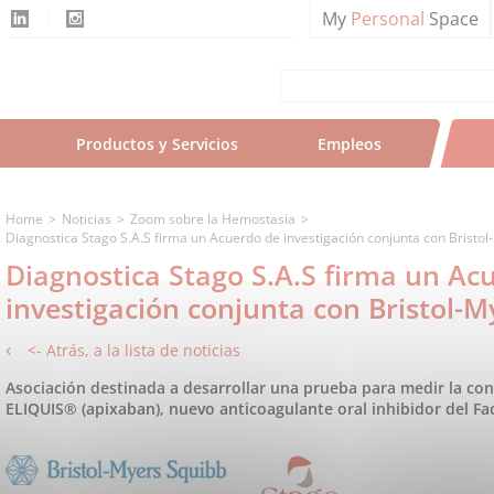
My
Personal
Space
Productos y Servicios
Empleos
Home
Noticias
Zoom sobre la Hemostasia
Diagnostica Stago S.A.S firma un Acuerdo de investigación conjunta con Bristo
Diagnostica Stago S.A.S firma un Ac
investigación conjunta con Bristol-
<- Atrás, a la lista de noticias
Asociación destinada a desarrollar una prueba para medir la co
ELIQUIS® (apixaban), nuevo anticoagulante oral inhibidor del Fa