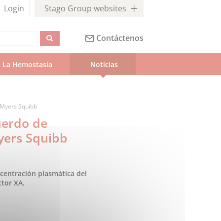
Login
Stago Group websites
Contáctenos
La Hemostasia
Noticias
l-Myers Squibb
uerdo de
Myers Squibb
ncentración plasmática del
ctor XA.