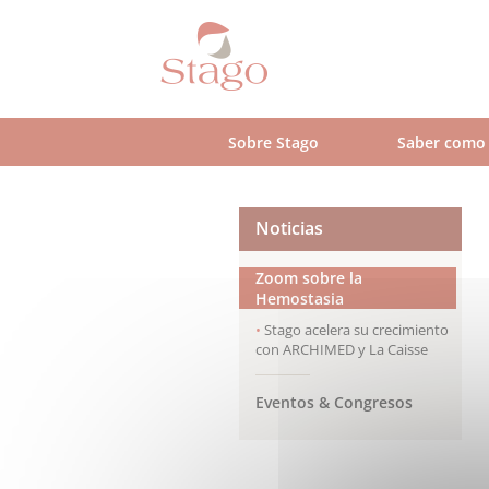
Skip
to
main
content
Sobre Stago
Saber como
Noticias
Zoom sobre la
Hemostasia
Stago acelera su crecimiento
con ARCHIMED y La Caisse
Eventos & Congresos